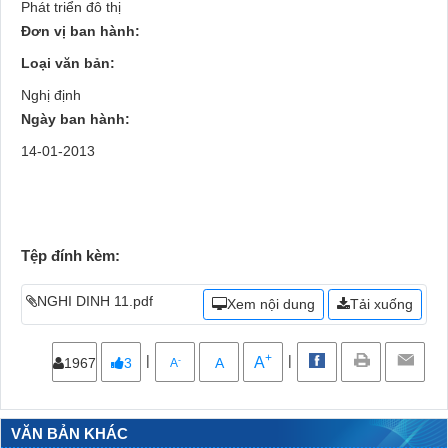
Phát triển đô thị
Đơn vị ban hành:
Loại văn bản:
Nghị định
Ngày ban hành:
14-01-2013
Tệp đính kèm:
NGHI DINH 11.pdf
Xem nội dung
Tải xuống
+
|
|
A
-
1967
3
A
A
VĂN BẢN KHÁC