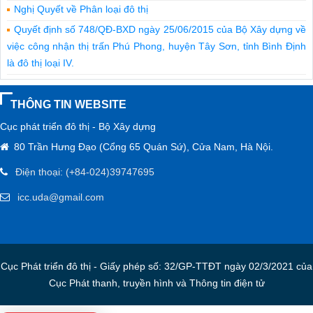
Nghị Quyết về Phân loại đô thị
Quyết định số 748/QĐ-BXD ngày 25/06/2015 của Bộ Xây dựng về
việc công nhận thị trấn Phú Phong, huyện Tây Sơn, tỉnh Bình Định
là đô thị loại IV.
Nghị định số 59/2015/NĐ-CP ngày 18/06/2015 của Chính phủ :
Về quản lý dự án đầu tư xây dựng
THÔNG TIN WEBSITE
Quyết định số 601/QĐ-BXD ngày 29/05/2015 của Bộ Xây dựng về
Cục phát triển đô thị - Bộ Xây dựng
việc công nhận thị xã Bỉm Sơn là đô thị loại III trực thuộc tỉnh Thanh
80 Trần Hưng Đạo (Cổng 65 Quán Sứ), Cửa Nam, Hà Nội.
Hóa.
Điện thoại: (+84-024)39747695
Thông tư số 01/2015/TT-BXD ngày 20/03/2015 của Bộ Xây dựng
hướng dẫn xác định đơn giá nhân công trong quản lý chi phí đầu tư
icc.uda@gmail.com
xây dựng.
Quyết định số 129/QĐ-BXD ngày 02/02/2015 của Bộ Xây dựng về
việc công nhận thị trấn Plei Kần mở rộng, huyện Ngọc Hồi, tỉnh Kon
Tum đạt tiêu chuẩn đô thị loại IV.
Cục Phát triển đô thị - Giấy phép số: 32/GP-TTĐT ngày 02/3/2021 của
Quyết định số 1580/QĐ-BXD ngày 30/12/2014 của Bộ Xây dựng
Cục Phát thanh, truyền hình và Thông tin điện tử
về việc công nhận thị trấn Buôn Trấp, huyện Krông Ana, tỉnh Đắk