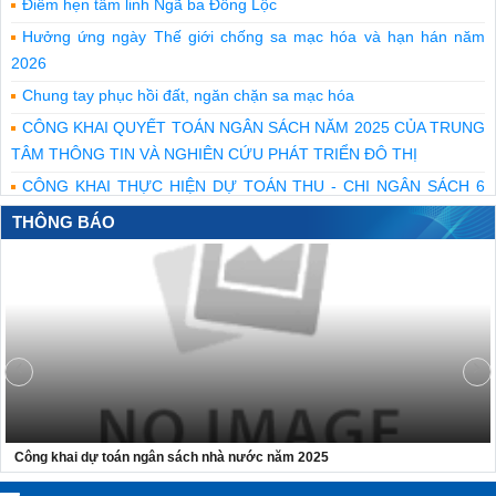
Điểm hẹn tâm linh Ngã ba Đồng Lộc
Hưởng ứng ngày Thế giới chống sa mạc hóa và hạn hán năm
2026
Chung tay phục hồi đất, ngăn chặn sa mạc hóa
CÔNG KHAI QUYẾT TOÁN NGÂN SÁCH NĂM 2025 CỦA TRUNG
TÂM THÔNG TIN VÀ NGHIÊN CỨU PHÁT TRIỂN ĐÔ THỊ
CÔNG KHAI THỰC HIỆN DỰ TOÁN THU - CHI NGÂN SÁCH 6
THÁNG NĂM 2026 CỦA TRUNG TÂM THÔNG TIN VÀ NGHIÊN
THÔNG BÁO
CỨU PHÁT TRIỂN ĐÔ THỊ
Bộ Xây dựng tri ân những người đã ngã xuống để giữ mạch máu
giao thông thông suốt
Bộ trưởng Trần Hồng Minh dâng hương tưởng niệm các anh
hùng liệt sĩ tại Quảng Trị
CÔNG KHAI THỰC HIỆN DỰ TOÁN THU, CHI NGÂN SÁCH 6
THÁNG ĐẦU NĂM 2026 - CỤC PHÁT TRIỂN ĐÔ THỊ
Công khai dự toán ngân sách nhà nước năm 2025