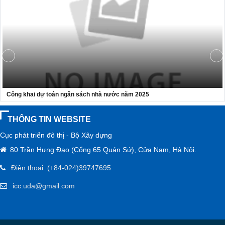
Bộ Xây dựng tri ân những người đã ngã xuống để giữ mạch máu
giao thông thông suốt
Bộ trưởng Trần Hồng Minh dâng hương tưởng niệm các anh
hùng liệt sĩ tại Quảng Trị
CÔNG KHAI THỰC HIỆN DỰ TOÁN THU, CHI NGÂN SÁCH 6
THÁNG ĐẦU NĂM 2026 - CỤC PHÁT TRIỂN ĐÔ THỊ
Công khai dự toán ngân sách nhà nước năm 2025
THÔNG TIN WEBSITE
Cục phát triển đô thị - Bộ Xây dựng
80 Trần Hưng Đạo (Cổng 65 Quán Sứ), Cửa Nam, Hà Nội.
Điện thoại: (+84-024)39747695
icc.uda@gmail.com