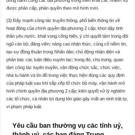
đồng hành cùng các địa phương trong triển khai các nhiệm vụ
được phân cấp, phân quyền theo mô hình mới.
(3) Đẩy mạnh công tác truyền thông, phổ biến thông tin về
hoạt động của chính quyền địa phương 2 cấp; khơi dậy tinh
thần yêu nước, khát vọng cống hiến, ý chí quyết tâm trong đội
ngũ cán bộ, đảng viên; nâng cao nhận thức, củng cố niềm tin,
tạo sự đồng thuận trong Nhân dân; chủ động nhận diện và
phản bác các luận điệu xuyên tạc; trong đó, chú trọng, quan
tâm công tác tuyên truyền, vận động chức sắc, chức việc,
nhà tu hành và tín đồ trong việc thực hiện đúng các quy định
của pháp luật sau khi sắp xếp tổ chức bộ máy, vận hành mô
hình chính quyền địa phương 2 cấp; kiên quyết xử lý nghiêm
các tổ chức, cá nhân lợi dụng tôn giáo gây mất an ninh trật tự,
vi phạm pháp luật.
Yêu cầu ban thường vụ các tỉnh uỷ,
thành uỷ, các ban đảng Trung