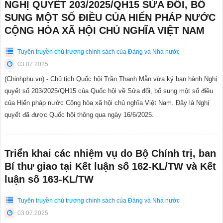
NGHỊ QUYẾT 203/2025/QH15 SỬA ĐỔI, BỔ
SUNG MỘT SỐ ĐIỀU CỦA HIẾN PHÁP NƯỚC
CỘNG HÒA XÃ HỘI CHỦ NGHĨA VIỆT NAM
Tuyên truyền chủ trương chính sách của Đảng và Nhà nước
03.07.2025
(Chinhphu.vn) - Chủ tịch Quốc hội Trần Thanh Mẫn vừa ký ban hành Nghị
quyết số 203/2025/QH15 của Quốc hội về Sửa đổi, bổ sung một số điều
của Hiến pháp nước Cộng hòa xã hội chủ nghĩa Việt Nam. Đây là Nghị
quyết đã được Quốc hội thông qua ngày 16/6/2025.
Triển khai các nhiệm vụ do Bộ Chính trị, ban
Bí thư giao tại Kết luận số 162-KL/TW và Kết
luận số 163-KL/TW
Tuyên truyền chủ trương chính sách của Đảng và Nhà nước
03.07.2025