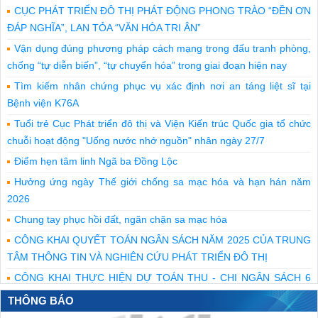
CỤC PHÁT TRIỂN ĐÔ THỊ PHÁT ĐỘNG PHONG TRÀO “ĐỀN ƠN
ĐÁP NGHĨA”, LAN TỎA “VĂN HÓA TRI ÂN”
Vận dụng đúng phương pháp cách mạng trong đấu tranh phòng,
chống “tự diễn biến”, “tự chuyển hóa” trong giai đoạn hiện nay
Tìm kiếm nhân chứng phục vụ xác định nơi an táng liệt sĩ tại
Bệnh viện K76A
Tuổi trẻ Cục Phát triển đô thị và Viện Kiến trúc Quốc gia tổ chức
chuỗi hoạt động "Uống nước nhớ nguồn" nhân ngày 27/7
Điểm hẹn tâm linh Ngã ba Đồng Lộc
Hưởng ứng ngày Thế giới chống sa mạc hóa và hạn hán năm
2026
Chung tay phục hồi đất, ngăn chặn sa mạc hóa
CÔNG KHAI QUYẾT TOÁN NGÂN SÁCH NĂM 2025 CỦA TRUNG
TÂM THÔNG TIN VÀ NGHIÊN CỨU PHÁT TRIỂN ĐÔ THỊ
CÔNG KHAI THỰC HIỆN DỰ TOÁN THU - CHI NGÂN SÁCH 6
THÁNG NĂM 2026 CỦA TRUNG TÂM THÔNG TIN VÀ NGHIÊN
THÔNG BÁO
CỨU PHÁT TRIỂN ĐÔ THỊ