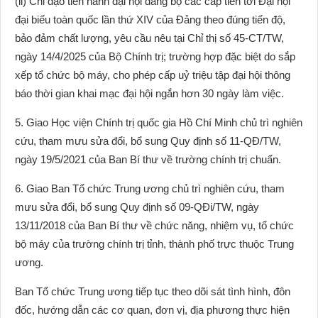
(ii) Chỉ đạo tiến hành đại hội đảng bộ các cấp tiến tới Đại hội
đại biểu toàn quốc lần thứ XIV của Đảng theo đúng tiến độ,
bảo đảm chất lượng, yêu cầu nêu tại Chỉ thị số 45-CT/TW,
ngày 14/4/2025 của Bộ Chính trị; trường hợp đặc biệt do sắp
xếp tổ chức bộ máy, cho phép cấp uỷ triệu tập đại hội thông
báo thời gian khai mạc đại hội ngắn hơn 30 ngày làm việc.
5. Giao Học viện Chính trị quốc gia Hồ Chí Minh chủ trì nghiên
cứu, tham mưu sửa đổi, bổ sung Quy định số 11-QĐ/TW,
ngày 19/5/2021 của Ban Bí thư về trường chính trị chuẩn.
6. Giao Ban Tổ chức Trung ương chủ trì nghiên cứu, tham
mưu sửa đổi, bổ sung Quy định số 09-QĐi/TW, ngày
13/11/2018 của Ban Bí thư về chức năng, nhiệm vụ, tổ chức
bộ máy của trường chính trị tỉnh, thành phố trực thuộc Trung
ương.
Ban Tổ chức Trung ương tiếp tục theo dõi sát tình hình, đôn
đốc, hướng dẫn các cơ quan, đơn vị, địa phương thực hiện