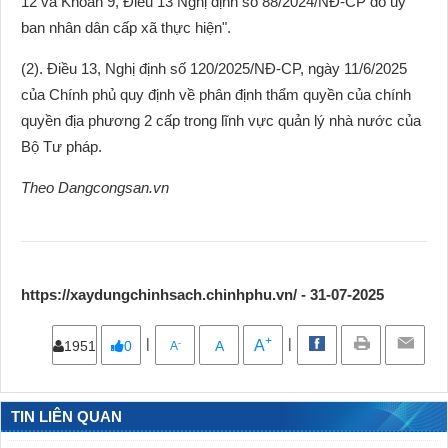
12 và Khoản 9, Điều 13 Nghị định số 88/2024/NĐ-CP do uỷ
ban nhân dân cấp xã thực hiện".
(2). Điều 13, Nghị định số 120/2025/NĐ-CP, ngày 11/6/2025
của Chính phủ quy định về phân định thẩm quyền của chính
quyền địa phương 2 cấp trong lĩnh vực quản lý nhà nước của
Bộ Tư pháp.
Theo Dangcongsan.vn
https://xaydungchinhsach.chinhphu.vn/ - 31-07-2025
+
|
|
A
-
1951
0
A
A
TIN LIÊN QUAN