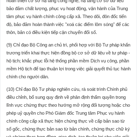
hoàn thiện cơ sở hạ tầng công nghệ, hạ tầng cơ sở dữ liệu
bảo đảm chất lượng, phục vụ hoạt động, vận hành của Trung
tâm phục vụ hành chính công cấp xã. Theo dõi, đôn đốc tiến
độ, bảo đảm hoàn thành việc "xoá các điểm lõm sóng" để các
thôn, bản có điều kiện tiếp cận chuyển đổi số.
(9) Chỉ đạo Bộ Công an chủ trì, phối hợp với Bộ Tư pháp khẩn
trương triển khai thực hiện đồng bộ cơ sở dữ liệu về tư pháp -
hộ tịch; khắc phục lỗi hệ thống phần mềm Dịch vụ công, phần
mềm Hộ tịch để tạo thuận lợi trong việc giải quyết thủ tục hành
chính cho người dân.
(10) Chỉ đạo Bộ Tư pháp nghiên cứu, rà soát trình Chính phủ
điều chỉnh, bổ sung quy định về phân định thẩm quyền trong
lĩnh vực chứng thực theo hướng mở rộng đối tượng hoặc cho
phép uỷ quyền cho Phó Giám đốc Trung tâm Phục vụ hành
chính công cấp xã thực hiện chứng thực về cấp bản sao từ
sổ gốc, chứng thực bản sao từ bản chính, chứng thực chữ ký
và chứng thực hợp đồng, giao dịch, tạo thuận lợi cho việc giải