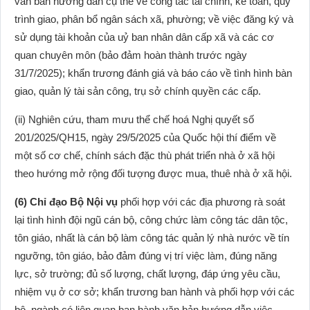
văn bản hướng dẫn cụ thể về công tác tài chính, kế toán, quy
trình giao, phân bổ ngân sách xã, phường; về việc đăng ký và
sử dụng tài khoản của uỷ ban nhân dân cấp xã và các cơ
quan chuyên môn (bảo đảm hoàn thành trước ngày
31/7/2025); khẩn trương đánh giá và báo cáo về tình hình bàn
giao, quản lý tài sản công, trụ sở chính quyền các cấp.
(ii) Nghiên cứu, tham mưu thể chế hoá Nghị quyết số
201/2025/QH15, ngày 29/5/2025 của Quốc hội thí điểm về
một số cơ chế, chính sách đặc thù phát triển nhà ở xã hội
theo hướng mở rộng đối tượng được mua, thuê nhà ở xã hội.
(6) Chỉ đạo Bộ Nội vụ
phối hợp với các địa phương rà soát
lại tình hình đội ngũ cán bộ, công chức làm công tác dân tộc,
tôn giáo, nhất là cán bộ làm công tác quản lý nhà nước về tín
ngưỡng, tôn giáo, bảo đảm đúng vị trí việc làm, đúng năng
lực, sở trường; đủ số lượng, chất lượng, đáp ứng yêu cầu,
nhiệm vụ ở cơ sở; khẩn trương ban hành và phối hợp với các
bộ, ngành có liên quan ban hành văn bản hướng dẫn việc