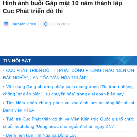
Hình ảnh buổi Gặp mặt 10 năm thành lập
Cục Phát triển đô thị
Thư viện Video
03.03.2021
TIN NỔI BẬT
CỤC PHÁT TRIỂN ĐÔ THỊ PHÁT ĐỘNG PHONG TRÀO “ĐỀN ƠN
ĐÁP NGHĨA”, LAN TỎA “VĂN HÓA TRI ÂN”
Vận dụng đúng phương pháp cách mạng trong đấu tranh phòng,
chống “tự diễn biến”, “tự chuyển hóa” trong giai đoạn hiện nay
Tìm kiếm nhân chứng phục vụ xác định nơi an táng liệt sĩ tại
Bệnh viện K76A
Tuổi trẻ Cục Phát triển đô thị và Viện Kiến trúc Quốc gia tổ chức
chuỗi hoạt động "Uống nước nhớ nguồn" nhân ngày 27/7
Điểm hẹn tâm linh Ngã ba Đồng Lộc