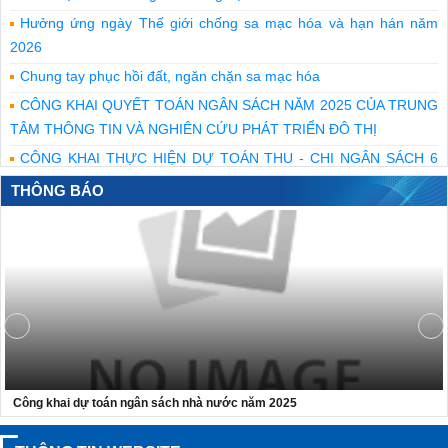
Hưởng ứng ngày Thế giới chống sa mạc hóa và hạn hán năm
2026
Chung tay phục hồi đất, ngăn chặn sa mạc hóa
CÔNG KHAI QUYẾT TOÁN NGÂN SÁCH NĂM 2025 CỦA TRUNG
TÂM THÔNG TIN VÀ NGHIÊN CỨU PHÁT TRIỂN ĐÔ THỊ
CÔNG KHAI THỰC HIỆN DỰ TOÁN THU - CHI NGÂN SÁCH 6
THÁNG NĂM 2026 CỦA TRUNG TÂM THÔNG TIN VÀ NGHIÊN
THÔNG BÁO
CỨU PHÁT TRIỂN ĐÔ THỊ
Bộ Xây dựng tri ân những người đã ngã xuống để giữ mạch máu
giao thông thông suốt
Bộ trưởng Trần Hồng Minh dâng hương tưởng niệm các anh
hùng liệt sĩ tại Quảng Trị
CÔNG KHAI THỰC HIỆN DỰ TOÁN THU, CHI NGÂN SÁCH 6
THÁNG ĐẦU NĂM 2026 - CỤC PHÁT TRIỂN ĐÔ THỊ
Công khai dự toán ngân sách nhà nước năm 2025