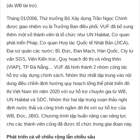
(do WB tài trợ).
Tháng 01/2006, Thứ trưởng Bộ Xây dựng Trần Ngọc Chính
được giao nhiệm vụ là Trưởng Ban điều phối. VUF đã bổ sung
thêm một số thành viên là tổ chức như UN Habitat, Cơ quan
phát triển Pháp, Cơ quan Hợp tác Quốc tế Nhật Bản (JICA),
Đại sứ quán các nước: Bỉ, Đức, Đan Mạch, Hàn Quốc, Cty tư
vấn SGS, Viện Kiến trúc, Quy hoạch đô thị và nông thôn
(VIAP), TP Đà Nẵng… VUF đã hình thành 2 nhóm công tác
hỗ trợ xây dựng chính sách. Nhóm thứ nhất tập trung vào nội
dung điều chỉnh định hướng quy hoạch tổng thể phát triển đô
thị Việt Nam tới năm 2020 với sự hỗ trợ chuyên gia từ WB,
UN Habitat và SDC. Nhóm thứ hai tập trung soạn thảo nghị
định nước thải và công trình ngầm đô thị với sự hỗ trợ của
WB, Đức, JBIG. Chương trình tập huấn nâng cao năng lực
cho các thành viên cũng đã được tổ chức trong giai đoạn này.
Phát triển cả về chiều rộng lẫn chiều sâu