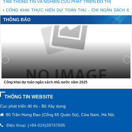
TÂM THÔNG TIN VÀ NGHIÊN CỨU PHÁT TRIỂN ĐÔ THỊ
CÔNG KHAI THỰC HIỆN DỰ TOÁN THU - CHI NGÂN SÁCH 6
THÁNG NĂM 2026 CỦA TRUNG TÂM THÔNG TIN VÀ NGHIÊN
THÔNG BÁO
CỨU PHÁT TRIỂN ĐÔ THỊ
Bộ Xây dựng tri ân những người đã ngã xuống để giữ mạch máu
giao thông thông suốt
Bộ trưởng Trần Hồng Minh dâng hương tưởng niệm các anh
hùng liệt sĩ tại Quảng Trị
CÔNG KHAI THỰC HIỆN DỰ TOÁN THU, CHI NGÂN SÁCH 6
THÁNG ĐẦU NĂM 2026 - CỤC PHÁT TRIỂN ĐÔ THỊ
Công khai dự toán ngân sách nhà nước năm 2025
THÔNG TIN WEBSITE
Cục phát triển đô thị - Bộ Xây dựng
80 Trần Hưng Đạo (Cổng 65 Quán Sứ), Cửa Nam, Hà Nội.
Điện thoại: (+84-024)39747695