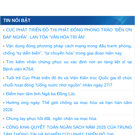
TIN NỔI BẬT
CỤC PHÁT TRIỂN ĐÔ THỊ PHÁT ĐỘNG PHONG TRÀO “ĐỀN ƠN
ĐÁP NGHĨA”, LAN TỎA “VĂN HÓA TRI ÂN”
Vận dụng đúng phương pháp cách mạng trong đấu tranh phòng,
chống “tự diễn biến”, “tự chuyển hóa” trong giai đoạn hiện nay
Tìm kiếm nhân chứng phục vụ xác định nơi an táng liệt sĩ tại
Bệnh viện K76A
Tuổi trẻ Cục Phát triển đô thị và Viện Kiến trúc Quốc gia tổ chức
chuỗi hoạt động "Uống nước nhớ nguồn" nhân ngày 27/7
Điểm hẹn tâm linh Ngã ba Đồng Lộc
Hưởng ứng ngày Thế giới chống sa mạc hóa và hạn hán năm
2026
Chung tay phục hồi đất, ngăn chặn sa mạc hóa
CÔNG KHAI QUYẾT TOÁN NGÂN SÁCH NĂM 2025 CỦA TRUNG
TÂM THÔNG TIN VÀ NGHIÊN CỨU PHÁT TRIỂN ĐÔ THỊ