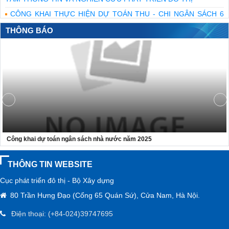
CÔNG KHAI THỰC HIỆN DỰ TOÁN THU - CHI NGÂN SÁCH 6
THÁNG NĂM 2026 CỦA TRUNG TÂM THÔNG TIN VÀ NGHIÊN
THÔNG BÁO
CỨU PHÁT TRIỂN ĐÔ THỊ
Bộ Xây dựng tri ân những người đã ngã xuống để giữ mạch máu
giao thông thông suốt
Bộ trưởng Trần Hồng Minh dâng hương tưởng niệm các anh
hùng liệt sĩ tại Quảng Trị
CÔNG KHAI THỰC HIỆN DỰ TOÁN THU, CHI NGÂN SÁCH 6
THÁNG ĐẦU NĂM 2026 - CỤC PHÁT TRIỂN ĐÔ THỊ
Công khai dự toán ngân sách nhà nước năm 2025
THÔNG TIN WEBSITE
Cục phát triển đô thị - Bộ Xây dựng
80 Trần Hưng Đạo (Cổng 65 Quán Sứ), Cửa Nam, Hà Nội.
Điện thoại: (+84-024)39747695