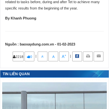
related to tasks before, during and after Tet to achieve many
specific results from the beginning of the year.
By Khanh Phuong
Nguồn : baoxaydung.com.vn - 01-02-2023
+
|
|
A
-
2218
0
A
A
TIN LIÊN QUAN