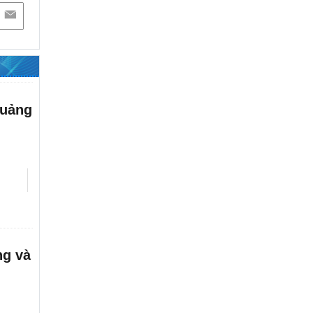
THÁNG NĂM 2026 CỦA TRUNG
TÂM THÔNG TIN VÀ NGHIÊN CỨU
PHÁT TRIỂN ĐÔ THỊ
Bộ Xây dựng tri ân những người
đã ngã xuống để giữ mạch máu giao
thông thông suốt
Quảng
Bộ trưởng Trần Hồng Minh dâng
hương tưởng niệm các anh hùng liệt
sĩ tại Quảng Trị
CÔNG KHAI THỰC HIỆN DỰ
TOÁN THU, CHI NGÂN SÁCH 6
THÁNG ĐẦU NĂM 2026 - CỤC
PHÁT TRIỂN ĐÔ THỊ
ng và