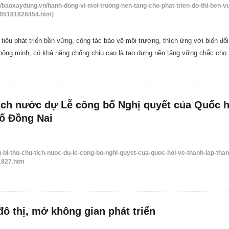
/baoxaydung.vn/hanh-dong-vi-moi-truong-nen-tang-cho-phat-trien-do-thi-ben-v
605181828454.htm)
tiêu phát triển bền vững, công tác bảo vệ môi trường, thích ứng với biến đổi
thông minh, có khả năng chống chịu cao là tạo dựng nền tảng vững chắc cho 
tịch nước dự Lễ công bố Nghị quyết của Quốc h
hố Đồng Nai
g-bi-thu-chu-tich-nuoc-du-le-cong-bo-nghi-quyet-cua-quoc-hoi-ve-thanh-lap-than
1827.htm
đô thị, mở không gian phát triển