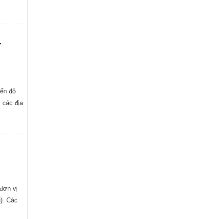
-
iển đô
 các địa
đơn vị
). Các