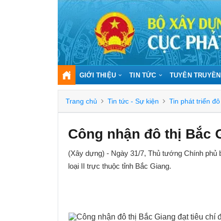
GIỚI THIỆU
TIN TỨC
TUYÊN TRUYỀN
Trang chủ
Tin tức - Sự kiện
Tin phát triển đô 
Công nhận đô thị Bắc Gi
(Xây dựng) - Ngày 31/7, Thủ tướng Chính phủ ba
loại II trực thuộc tỉnh Bắc Giang.