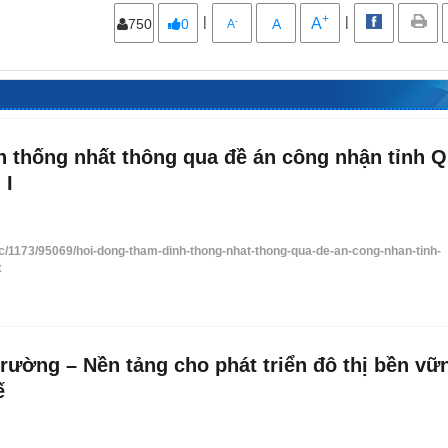
triển đô thị
THỊ
+
|
|
A
-
750
0
A
A
h thống nhất thông qua đề án công nhận tỉnh 
 I
tuc/1173/95069/hoi-dong-tham-dinh-thong-nhat-thong-qua-de-an-cong-nhan-tinh-
x
rường – Nền tảng cho phát triển đô thị bền vữ
ế