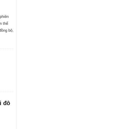
 phiên
n thể
 đồng bộ,
i đô