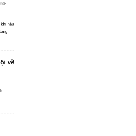
ung-
 khí hậu
tăng
ội về
h-