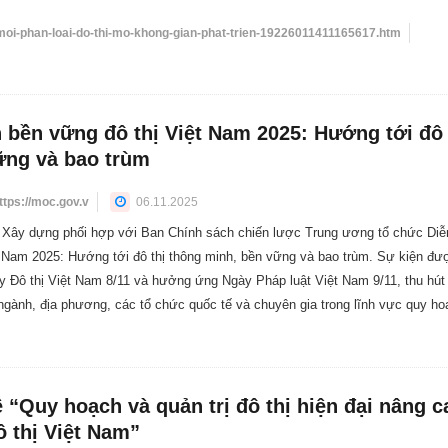
-moi-phan-loai-do-thi-mo-khong-gian-phat-trien-19226011411165617.htm
n bền vững đô thị Việt Nam 2025: Hướng tới đô 
ững và bao trùm
ttps://moc.gov.v
06.11.2025
ộ Xây dựng phối hợp với Ban Chính sách chiến lược Trung ương tổ chức Diễ
ệt Nam 2025: Hướng tới đô thị thông minh, bền vững và bao trùm. Sự kiện đư
 Đô thị Việt Nam 8/11 và hưởng ứng Ngày Pháp luật Việt Nam 9/11, thu hút
ngành, địa phương, các tổ chức quốc tế và chuyên gia trong lĩnh vực quy ho
 “Quy hoạch và quản trị đô thị hiện đại nâng c
 thị Việt Nam”