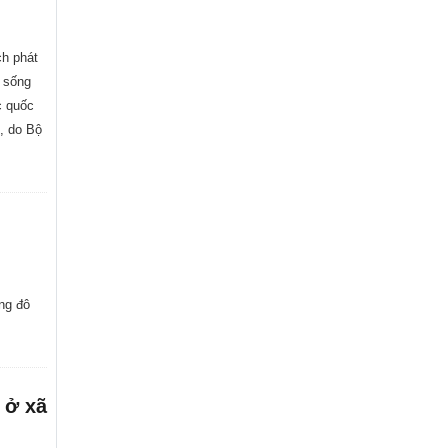
ch phát
g sống
c quốc
5, do Bộ
ng đô
 ở xã