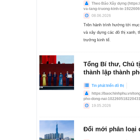
Theo Báo Xây dựng (https:/
va-tang-truong-kinh-te-192260
08.06.2026
Trên hành trình hướng tới mục 
và xây dựng các đô thị xanh, 
trưởng kinh tế.
Tổng Bí thư, Chủ 
thành lập thành p
Tin phát triển đô thị
https://baochinhphu.vn/ton
pho-dong-nai-10226051822043
19.05.2026
Đổi mới phân loại 