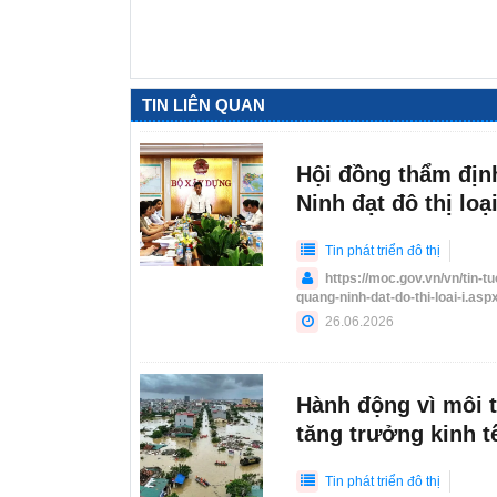
25
TIN LIÊN QUAN
Hội đồng thẩm địn
Ninh đạt đô thị loại
Tin phát triển đô thị
https://moc.gov.vn/vn/tin-
quang-ninh-dat-do-thi-loai-i.asp
26.06.2026
Hành động vì môi t
tăng trưởng kinh t
Tin phát triển đô thị