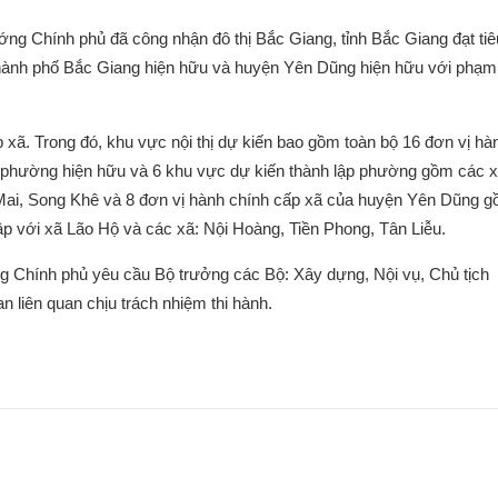
ng Chính phủ đã công nhận đô thị Bắc Giang, tỉnh Bắc Giang đạt tiê
h thành phố Bắc Giang hiện hữu và huyện Yên Dũng hiện hữu với phạm
 xã. Trong đó, khu vực nội thị dự kiến bao gồm toàn bộ 16 đơn vị hà
 phường hiện hữu và 6 khu vực dự kiến thành lập phường gồm các x
Mai, Song Khê và 8 đơn vị hành chính cấp xã của huyện Yên Dũng g
ập với xã Lão Hộ và các xã: Nội Hoàng, Tiền Phong, Tân Liễu.
ng Chính phủ yêu cầu Bộ trưởng các Bộ: Xây dựng, Nội vụ, Chủ tịch
 liên quan chịu trách nhiệm thi hành.
n
Công nhận kết quả tuyển dụng Viên
CÔNG KHAI TÌNH HÌNH QU
chức năm 2025 của Trung tâm Thông
DỤNG TÀI SẢN CÔNG NĂM 
tin, Hợp tác quốc tế và Tư vấn phát
BAN QUẢN LÝ DỰ ÁN PHÁT