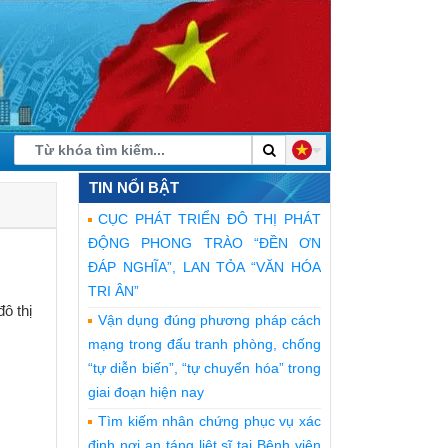
TIN NỔI BẬT
CỤC PHÁT TRIỂN ĐÔ THỊ PHÁT
ĐỘNG PHONG TRÀO “ĐỀN ƠN
ĐÁP NGHĨA”, LAN TỎA “VĂN HÓA
TRI ÂN”
ô thị
Vận dụng đúng phương pháp cách
mạng trong đấu tranh phòng, chống
“tự diễn biến”, “tự chuyển hóa” trong
giai đoạn hiện nay
Tìm kiếm nhân chứng phục vụ xác
định nơi an táng liệt sĩ tại Bệnh viện