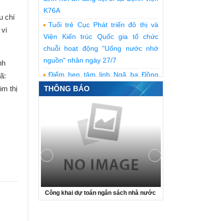
K76A
u chí
Tuổi trẻ Cục Phát triển đô thị và
 vi
Viện Kiến trúc Quốc gia tổ chức
chuỗi hoạt động "Uống nước nhớ
nguồn" nhân ngày 27/7
nh
Điểm hẹn tâm linh Ngã ba Đồng
ã:
Lộc
ồm thị
THÔNG BÁO
Hưởng ứng ngày Thế giới chống
sa mạc hóa và hạn hán năm 2026
Chung tay phục hồi đất, ngăn chặn
sa mạc hóa
CÔNG KHAI QUYẾT TOÁN NGÂN
SÁCH NĂM 2025 CỦA TRUNG TÂM
THÔNG TIN VÀ NGHIÊN CỨU
PHÁT TRIỂN ĐÔ THỊ
ẢN LÝ SỬ
Công khai dự toán ngân sách nhà nước
Công khai tài sản
CÔNG KHAI THỰC HIỆN DỰ
2024 -
năm 2025
TOÁN THU - CHI NGÂN SÁCH 6
 TRIỂN ĐÔ