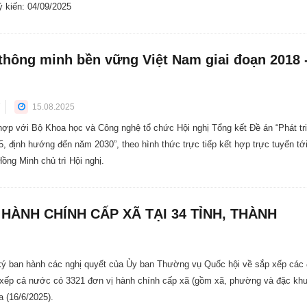
ý kiến: 04/09/2025
ị thông minh bền vững Việt Nam giai đoạn 2018 
15.08.2025
 hợp với Bộ Khoa học và Công nghệ tổ chức Hội nghị Tổng kết Đề án “Phát tr
5, định hướng đến năm 2030”, theo hình thức trực tiếp kết hợp trực tuyến tới
ng Minh chủ trì Hội nghị.
Ị HÀNH CHÍNH CẤP XÃ TẠI 34 TỈNH, THÀNH
 ký ban hành các nghị quyết của Ủy ban Thường vụ Quốc hội về sắp xếp các 
p xếp cả nước có 3321 đơn vị hành chính cấp xã (gồm xã, phường và đặc khu
a (16/6/2025).