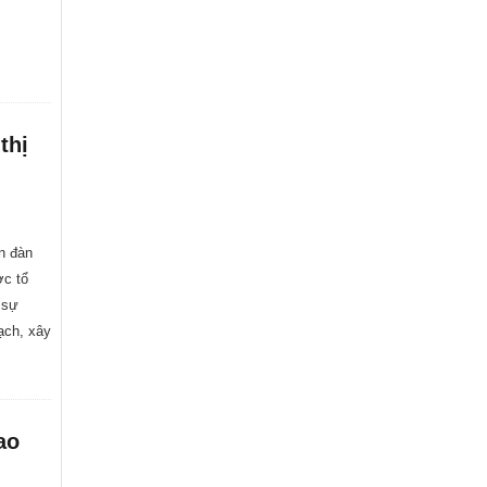
thị
n đàn
ợc tổ
 sự
ạch, xây
ao