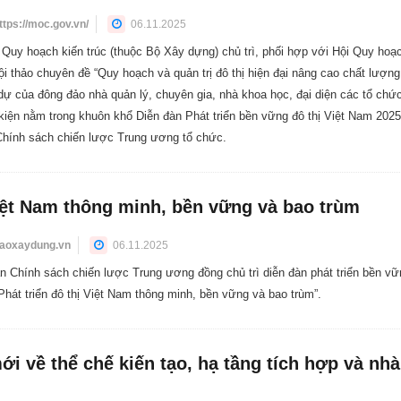
ttps://moc.gov.vn/
06.11.2025
 Quy hoạch kiến trúc (thuộc Bộ Xây dựng) chủ trì, phối hợp với Hội Quy hoạ
hội thảo chuyên đề “Quy hoạch và quản trị đô thị hiện đại nâng cao chất lượn
 dự của đông đảo nhà quản lý, chuyên gia, nhà khoa học, đại diện các tổ chứ
 kiện nằm trong khuôn khổ Diễn đàn Phát triển bền vững đô thị Việt Nam 202
hính sách chiến lược Trung ương tổ chức.
Việt Nam thông minh, bền vững và bao trùm
aoxaydung.vn
06.11.2025
 Chính sách chiến lược Trung ương đồng chủ trì diễn đàn phát triển bền vữ
Phát triển đô thị Việt Nam thông minh, bền vững và bao trùm”.
ới về thể chế kiến tạo, hạ tầng tích hợp và nhà