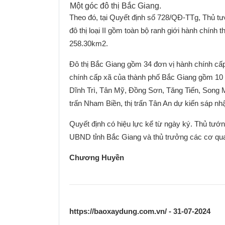
Một góc đô thị Bắc Giang.
Theo đó, tại Quyết định số 728/QĐ-TTg, Thủ tướ
đô thị loại II gồm toàn bộ ranh giới hành chín
258.30km2.
Đô thị Bắc Giang gồm 34 đơn vị hành chính cấp
chính cấp xã của thành phố Bắc Giang gồm 10
Dĩnh Trì, Tân Mỹ, Đồng Sơn, Tăng Tiến, Song 
trấn Nham Biền, thị trấn Tân An dự kiến sáp nh
Quyết định có hiệu lực kể từ ngày ký. Thủ tướ
UBND tỉnh Bắc Giang và thủ trưởng các cơ quan
Chương Huyền
ông báo tuyển dụng viên chức làm
Thông báo về việc xét tuyển, tiếp nhậ
c tại Trung tâm Thông tin, Hợp tác
chuyên viên chính
https://baoxaydung.com.vn/ - 31-07-2024
c tế và Tư vấn phát triển đô thị năm