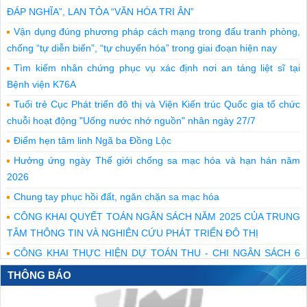
ĐÁP NGHĨA”, LAN TỎA “VĂN HÓA TRI ÂN”
Vận dụng đúng phương pháp cách mạng trong đấu tranh phòng,
chống “tự diễn biến”, “tự chuyển hóa” trong giai đoạn hiện nay
Tìm kiếm nhân chứng phục vụ xác định nơi an táng liệt sĩ tại
Bệnh viện K76A
Tuổi trẻ Cục Phát triển đô thị và Viện Kiến trúc Quốc gia tổ chức
chuỗi hoạt động "Uống nước nhớ nguồn" nhân ngày 27/7
Điểm hẹn tâm linh Ngã ba Đồng Lộc
Hưởng ứng ngày Thế giới chống sa mạc hóa và hạn hán năm
2026
Chung tay phục hồi đất, ngăn chặn sa mạc hóa
CÔNG KHAI QUYẾT TOÁN NGÂN SÁCH NĂM 2025 CỦA TRUNG
TÂM THÔNG TIN VÀ NGHIÊN CỨU PHÁT TRIỂN ĐÔ THỊ
CÔNG KHAI THỰC HIỆN DỰ TOÁN THU - CHI NGÂN SÁCH 6
THÁNG NĂM 2026 CỦA TRUNG TÂM THÔNG TIN VÀ NGHIÊN
THÔNG BÁO
CỨU PHÁT TRIỂN ĐÔ THỊ
Bộ Xây dựng tri ân những người đã ngã xuống để giữ mạch máu