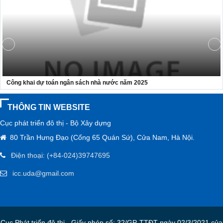
giao thông thông suốt
Bộ trưởng Trần Hồng Minh dâng hương tưởng niệm các anh
hùng liệt sĩ tại Quảng Trị
CÔNG KHAI THỰC HIỆN DỰ TOÁN THU, CHI NGÂN SÁCH 6
THÁNG ĐẦU NĂM 2026 - CỤC PHÁT TRIỂN ĐÔ THỊ
Công khai dự toán ngân sách nhà nước năm 2025
THÔNG TIN WEBSITE
Cục phát triển đô thị - Bộ Xây dựng
80 Trần Hưng Đạo (Cổng 65 Quán Sứ), Cửa Nam, Hà Nội.
Điện thoại: (+84-024)39747695
icc.uda@gmail.com
Cục Phát triển đô thị - Giấy phép số: 32/GP-TTĐT ngày 02/3/2021 của